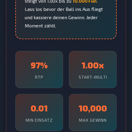
steigt von 1.00x bis zu
10.000 Fun
.
Lass los bevor der Ball ins Aus fliegt
und kassiere deinen Gewinn. Jeder
Moment zählt.
97%
1.00x
RTP
START-MULTI
0.01
10,000
MIN EINSATZ
MAX GEWINN