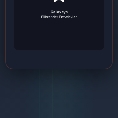
Galaxsys
Führender Entwickler